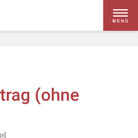
MENÜ
trag (ohne
el